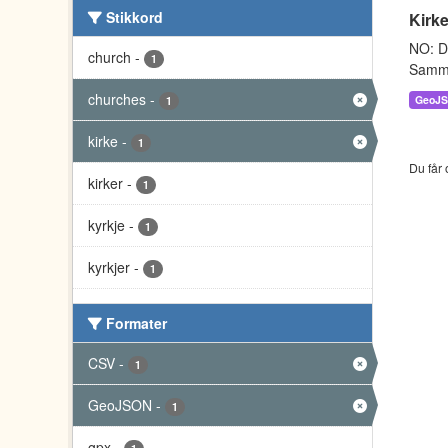
Stikkord
Kirke
NO: Da
church
-
1
Sammen
churches
-
GeoJ
1
kirke
-
1
Du får 
kirker
-
1
kyrkje
-
1
kyrkjer
-
1
Formater
CSV
-
1
GeoJSON
-
1
gpx
-