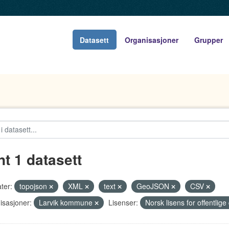
Datasett
Organisasjoner
Grupper
nt 1 datasett
ter:
topojson
XML
text
GeoJSON
CSV
isasjoner:
Larvik kommune
Lisenser:
Norsk lisens for offentli