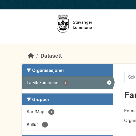
Skip to main content
Datasett
Organisasjoner
Larvik kommune
-
1
Fa
Grupper
Forma
Kart/Map
-
1
Organ
Kultur
-
1