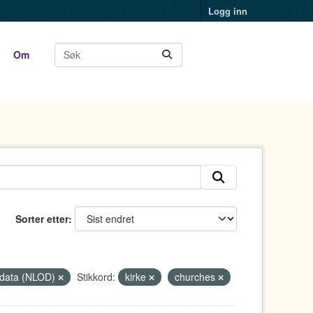
Logg inn
Om
Sorter etter
ge data (NLOD)
Stikkord:
kirke
churches