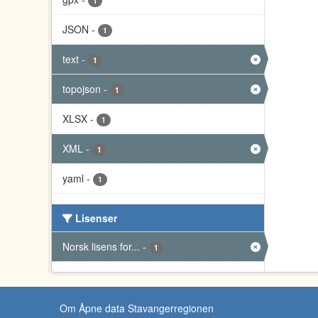
1
JSON
-
1
text
-
1
topojson
-
1
XLSX
-
1
XML
-
1
yaml
-
1
Lisenser
Norsk lisens for...
-
1
Om Åpne data Stavangerregionen