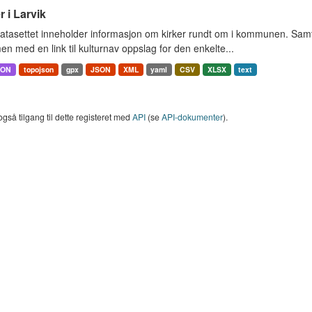
r i Larvik
tasettet inneholder informasjon om kirker rundt om i kommunen. Samt 
 med en link til kulturnav oppslag for den enkelte...
SON
topojson
gpx
JSON
XML
yaml
CSV
XLSX
text
også tilgang til dette registeret med
API
(se
API-dokumenter
).