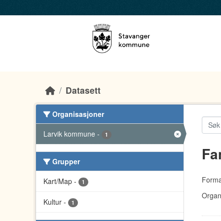
Skip to main content
Datasett
Organisasjoner
Larvik kommune
-
1
Fa
Grupper
Forma
Kart/Map
-
1
Organ
Kultur
-
1