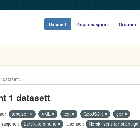
Datasett
Organisasjoner
Grupper
nt 1 datasett
ter:
topojson
XML
text
GeoJSON
gpx
isasjoner:
Larvik kommune
Lisenser:
Norsk lisens for offentli