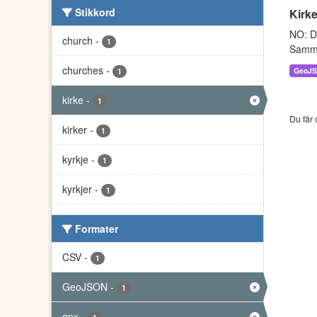
Stikkord
Kirke
NO: Da
church
-
1
Sammen
churches
-
GeoJ
1
kirke
-
1
Du får 
kirker
-
1
kyrkje
-
1
kyrkjer
-
1
Formater
CSV
-
1
GeoJSON
-
1
gpx
-