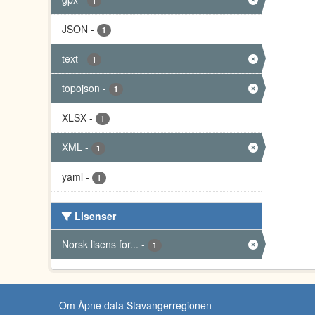
1
JSON
-
1
text
-
1
topojson
-
1
XLSX
-
1
XML
-
1
yaml
-
1
Lisenser
Norsk lisens for...
-
1
Om Åpne data Stavangerregionen