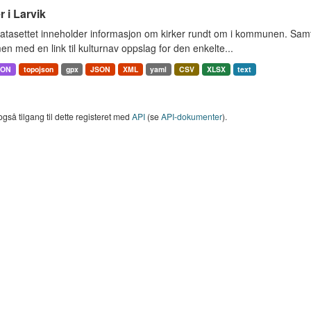
r i Larvik
tasettet inneholder informasjon om kirker rundt om i kommunen. Samt 
 med en link til kulturnav oppslag for den enkelte...
SON
topojson
gpx
JSON
XML
yaml
CSV
XLSX
text
også tilgang til dette registeret med
API
(se
API-dokumenter
).