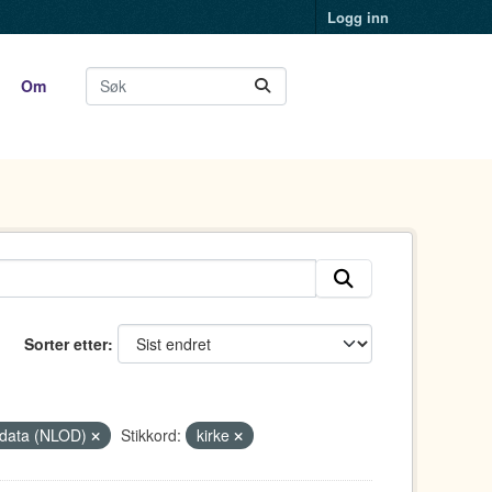
Logg inn
Om
Sorter etter
ge data (NLOD)
Stikkord:
kirke