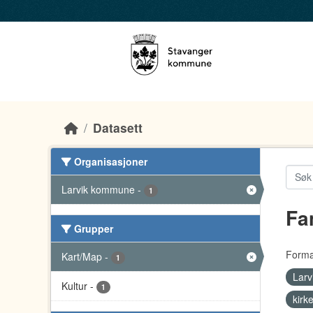
Skip to main content
Datasett
Organisasjoner
Larvik kommune
-
1
Fa
Grupper
Forma
Kart/Map
-
1
Lar
Kultur
-
1
kirk