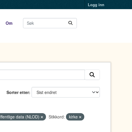
Logg inn
Om
Sorter etter
offentlige data (NLOD)
Stikkord:
kirke