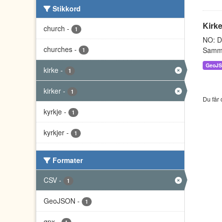
Stikkord
Kirke
church
-
1
NO: Da
churches
-
Sammen
1
GeoJ
kirke
-
1
kirker
-
1
Du får 
kyrkje
-
1
kyrkjer
-
1
Formater
CSV
-
1
GeoJSON
-
1
gpx
-