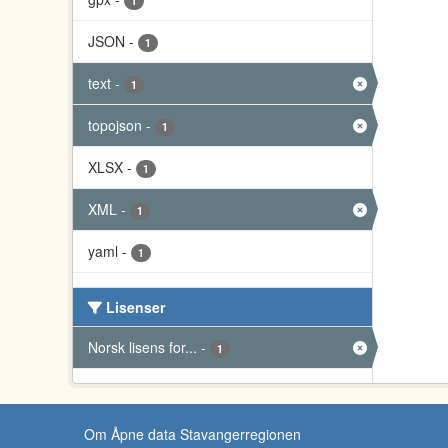
1
JSON
-
1
text
-
1
topojson
-
1
XLSX
-
1
XML
-
1
yaml
-
1
Lisenser
Norsk lisens for...
-
1
Om Åpne data Stavangerregionen