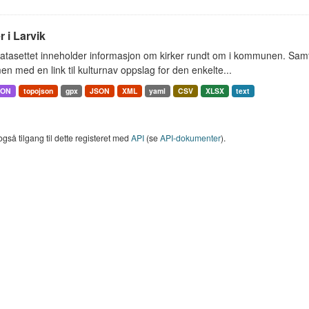
r i Larvik
tasettet inneholder informasjon om kirker rundt om i kommunen. Samt 
 med en link til kulturnav oppslag for den enkelte...
SON
topojson
gpx
JSON
XML
yaml
CSV
XLSX
text
også tilgang til dette registeret med
API
(se
API-dokumenter
).