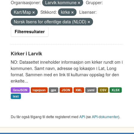
Organisasjoner:
Larvik kommune
Grupper:
Kart/Map
Stikkord:
kirke
Lisenser:
Norsk lisens for offentlige data (NLOD)
Filterresultater
Kirker i Larvik
NO: Datasettet inneholder informasjon om kirker rundt om i
kommunen. Samt navn, adresse og lokasjon i Lat, Long
format. Sammen med en link til kulturnav oppslag for den
enkelte...
GeoJSON
topojson
gpx
JSON
XML
yaml
CSV
XLSX
text
Du får også tilgang til dette registeret med
API
(se
API-dokumenter
).