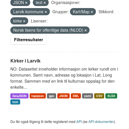
JSON
text
Organisasjoner:
Larvik kommune
Grupper:
Kart/Map
Stikkord:
kirke
Lisenser:
Norsk lisens for offentlige data (NLOD)
Filterresultater
Kirker i Larvik
NO: Datasettet inneholder informasjon om kirker rundt om i
kommunen. Samt navn, adresse og lokasjon i Lat, Long
format. Sammen med en link til kulturnav oppslag for den
enkelte...
GeoJSON
topojson
gpx
JSON
XML
yaml
CSV
XLSX
text
Du får også tilgang til dette registeret med
API
(se
API-dokumenter
).