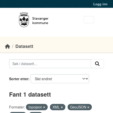
Skip to main content
Logg inn
Datasett
Sorter etter
Fant 1 datasett
Formater:
topojson
XML
GeoJSON