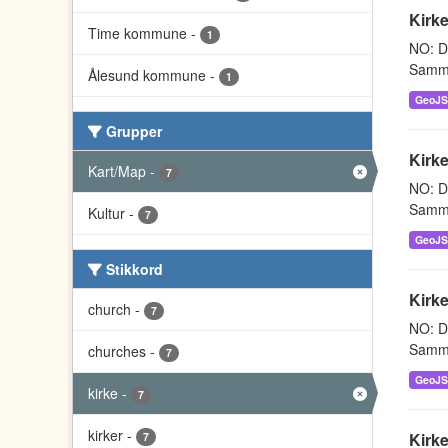
Kirke
Time kommune
-
1
NO: Da
Sammen
Ålesund kommune
-
1
GeoJ
Grupper
Kirke
Kart/Map
-
7
NO: Da
Sammen
Kultur
-
7
GeoJ
Stikkord
Kirke
church
-
7
NO: Da
Sammen
churches
-
7
GeoJ
kirke
-
7
kirker
-
Kirk
7