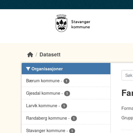
Skip to main content
Datasett
Organisasjoner
Bærum kommune
-
1
Fa
Gjesdal kommune
-
1
Larvik kommune
-
1
Forma
Grupp
Randaberg kommune
-
1
Stavanger kommune
-
1