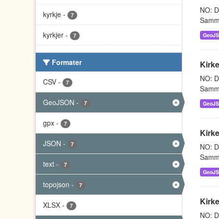
NO: Da
kyrkje
-
7
Sammen
kyrkjer
-
GeoJ
7
Formater
Kirke
NO: Da
CSV
-
7
Sammen
GeoJSON
-
7
GeoJ
gpx
-
7
Kirke
JSON
-
7
NO: Da
Sammen
text
-
7
GeoJ
topojson
-
7
Kirk
XLSX
-
7
NO: Da