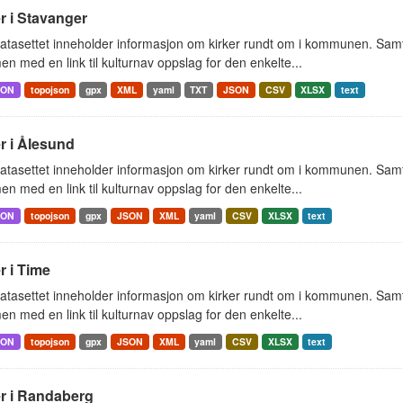
r i Stavanger
tasettet inneholder informasjon om kirker rundt om i kommunen. Samt 
 med en link til kulturnav oppslag for den enkelte...
SON
topojson
gpx
XML
yaml
TXT
JSON
CSV
XLSX
text
r i Ålesund
tasettet inneholder informasjon om kirker rundt om i kommunen. Samt 
 med en link til kulturnav oppslag for den enkelte...
SON
topojson
gpx
JSON
XML
yaml
CSV
XLSX
text
r i Time
tasettet inneholder informasjon om kirker rundt om i kommunen. Samt 
 med en link til kulturnav oppslag for den enkelte...
SON
topojson
gpx
JSON
XML
yaml
CSV
XLSX
text
er i Randaberg