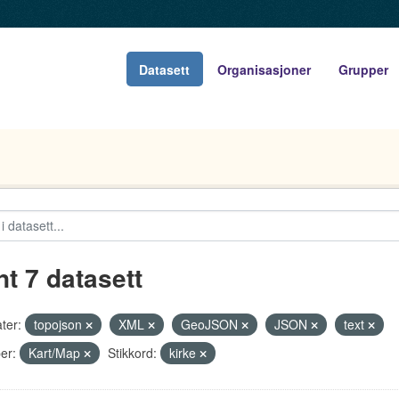
Datasett
Organisasjoner
Grupper
nt 7 datasett
ter:
topojson
XML
GeoJSON
JSON
text
er:
Kart/Map
Stikkord:
kirke