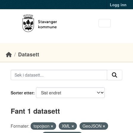
Skip to main content
Logg inn
Datasett
Sorter etter
Fant 1 datasett
Formater:
topojson
XML
GeoJSON