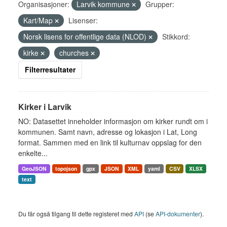
Organisasjoner:
Larvik kommune
Grupper:
Kart/Map
Lisenser:
Norsk lisens for offentlige data (NLOD)
Stikkord:
kirke
churches
Filterresultater
Kirker i Larvik
NO: Datasettet inneholder informasjon om kirker rundt om i
kommunen. Samt navn, adresse og lokasjon i Lat, Long
format. Sammen med en link til kulturnav oppslag for den
enkelte...
GeoJSON
topojson
gpx
JSON
XML
yaml
CSV
XLSX
text
Du får også tilgang til dette registeret med
API
(se
API-dokumenter
).