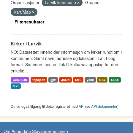
Organisasjoner:
Larvik kommune
Grupper:
Kart/Map
Filterresultater
Kirker i Larvik
NO: Datasettet inneholder informasjon om kirker rundt om i
kommunen. Samt navn, adresse og lokasjon i Lat, Long
format. Sammen med en link til kulturnav oppslag for den
enkelte...
GeoJSON
topojson
gpx
JSON
XML
yaml
CSV
XLSX
text
Du får også tilgang til dette registeret med
API
(se
API-dokumenter
).
Om Åpne data Stavangerregionen