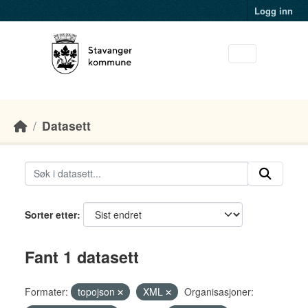
Skip to main content
Logg inn
Datasett
Sorter etter
Fant 1 datasett
Formater:
topojson
XML
Organisasjoner: