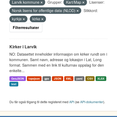
Larvik kommune
Grupper:
Kart/Map
Lisenser:
Norsk lisens for offentlige data (NLOD)
Stikkord:
kyrkje
kirke
Filterresultater
Kirker i Larvik
NO: Datasettet inneholder informasjon om kirker rundt om i
kommunen. Samt navn, adresse og lokasjon i Lat, Long
format. Sammen med en link til kulturnav oppslag for den
enkelte...
GeoJSON
topojson
gpx
JSON
XML
yaml
CSV
XLSX
text
Du får også tilgang til dette registeret med
API
(se
API-dokumenter
).