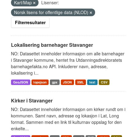
Kart/Map
Lisenser:
Norsk lisens for offentlige data (NLOD)
Filterresultater
Lokalisering barnehager Stavanger
NO: Datasettet inneholder informasjon om alle barnehager
i Stavanger kommune, hentet fra Utdanningsdirektoratets
barnehagefakta.no API. Inkluderer navn, adresse,
lokalisering i...
GeoJSON
topojson
gpx
JSON
XML
text
CSV
Kirker i Stavanger
NO: Datasettet inneholder informasjon om kirker rundt om i
kommunen. Samt navn, adresse og lokasjon i Lat, Long
format. Sammen med en link til kulturnav oppslag for den
enkelte...