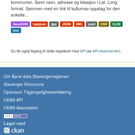
kommunen. Samt navn, adresse og lokasjon i Lat, Long
format. Sammen med en link til kulturnav oppslag for den
enkelte...
GeoJSON
topojson
gpx
JSON
XML
yaml
CSV
XLSX
text
Du får også tilgang til dette registeret med
API
(se
API-dokumenter
).
Om Åpne data Stavangerregionen
Stavanger Kommune
Opencom Tilgjengelighetserklæring
CKAN API
CKAN Association
Laget med