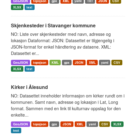
GeoJSON
topojson
gpx
XML
yaml
TXT
JSON
CSV
XLSX
text
Skjenkesteder i Stavanger kommune
NO: Liste over skjenkesteder med navn, adresse og
lokasjon Dataformat: JSON: Datasettet er tilgjengelig i
JSON-format for enkel håndtering av dataene. XML:
Datasettet er...
GeoJSON
topojson
KML
gpx
JSON
XML
yaml
CSV
XLSX
text
Kirker i Ålesund
NO: Datasettet inneholder informasjon om kirker rundt om i
kommunen. Samt navn, adresse og lokasjon i Lat, Long
format. Sammen med en link til kulturnav oppslag for den
enkelte...
GeoJSON
topojson
gpx
JSON
XML
yaml
CSV
XLSX
text