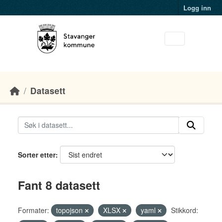
Skip to main content
Logg inn
Datasett
Sorter etter
Fant 8 datasett
Formater:
topojson
XLSX
yaml
Stikkord: