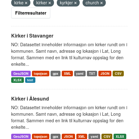
kirke
kirker
kyrkjer
church
Filterresultater
Kirker i Stavanger
NO: Datasettet inneholder informasjon om kirker rundt om i
kommunen. Samt navn, adresse og lokasjon i Lat, Long
format. Sammen med en link til kulturnav oppslag for den
enkelte...
GeoJSON
topojson
gpx
XML
yaml
TXT
JSON
CSV
XLSX
text
Kirker i Ålesund
NO: Datasettet inneholder informasjon om kirker rundt om i
kommunen. Samt navn, adresse og lokasjon i Lat, Long
format. Sammen med en link til kulturnav oppslag for den
enkelte...
GeoJSON
topojson
gpx
JSON
XML
yaml
CSV
XLSX