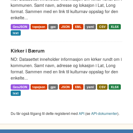
kommunen. Samt navn, adresse og lokasjon i Lat, Long
format. Sammen med en link til kulturnav oppslag for den
enkelte...
GeoJSON
topojson
gpx
JSON
XML
yaml
CSV
XLSX
text
Kirker i Bærum
NO: Datasettet inneholder informasjon om kirker rundt om i
kommunen. Samt navn, adresse og lokasjon i Lat, Long
format. Sammen med en link til kulturnav oppslag for den
enkelte...
GeoJSON
topojson
gpx
JSON
XML
yaml
CSV
XLSX
text
Du får også tilgang til dette registeret med
API
(se
API-dokumenter
).