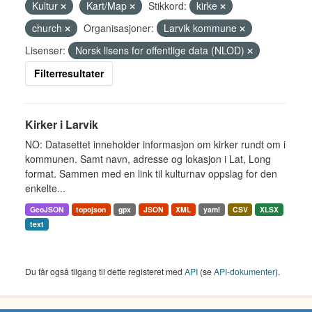
Kultur
Kart/Map
Stikkord:
kirke
church
Organisasjoner:
Larvik kommune
Lisenser:
Norsk lisens for offentlige data (NLOD)
Filterresultater
Kirker i Larvik
NO: Datasettet inneholder informasjon om kirker rundt om i
kommunen. Samt navn, adresse og lokasjon i Lat, Long
format. Sammen med en link til kulturnav oppslag for den
enkelte...
GeoJSON
topojson
gpx
JSON
XML
yaml
CSV
XLSX
text
Du får også tilgang til dette registeret med
API
(se
API-dokumenter
).