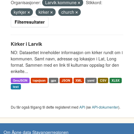
Organisasjoner:
Larvik kommune
Stikkord:
kyrkjer
kirker
church
Filterresultater
Kirker i Larvik
NO: Datasettet inneholder informasjon om kirker rundt om i
kommunen. Samt navn, adresse og lokasjon i Lat, Long
format. Sammen med en link til kulturnav oppslag for den
enkelte...
GeoJSON
topojson
gpx
JSON
XML
yaml
CSV
XLSX
text
Du får også tilgang til dette registeret med
API
(se
API-dokumenter
).
Om Åpne data Stavangerregionen