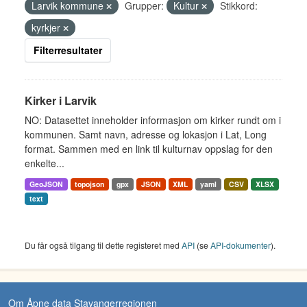
Larvik kommune
Grupper:
Kultur
Stikkord:
kyrkjer
Filterresultater
Kirker i Larvik
NO: Datasettet inneholder informasjon om kirker rundt om i
kommunen. Samt navn, adresse og lokasjon i Lat, Long
format. Sammen med en link til kulturnav oppslag for den
enkelte...
GeoJSON
topojson
gpx
JSON
XML
yaml
CSV
XLSX
text
Du får også tilgang til dette registeret med
API
(se
API-dokumenter
).
Om Åpne data Stavangerregionen