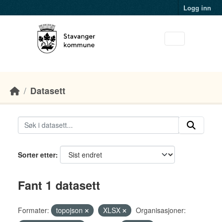
Skip to main content
Logg inn
Datasett
Sorter etter
Fant 1 datasett
Formater:
topojson
XLSX
Organisasjoner: