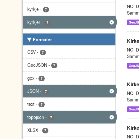
NO: Da
kyrkje
-
7
Sammen
kyrkjer
-
GeoJ
7
Formater
Kirke
NO: Da
CSV
-
7
Sammen
GeoJSON
-
7
GeoJ
gpx
-
7
Kirke
JSON
-
7
NO: Da
Sammen
text
-
7
GeoJ
topojson
-
7
Kirk
XLSX
-
7
NO: Da