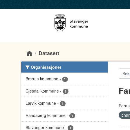
Skip to main content
Datasett
Organisasjoner
Bærum kommune
-
1
Fa
Gjesdal kommune
-
1
Larvik kommune
-
1
Forma
chu
Randaberg kommune
-
1
Stavanger kommune
-
1