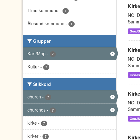
Kirke
Time kommune
-
1
NO: Da
Sammen
Ålesund kommune
-
1
GeoJ
Grupper
Kirke
Kart/Map
-
7
NO: Da
Sammen
Kultur
-
7
GeoJ
Stikkord
Kirke
church
-
7
NO: Da
Sammen
churches
-
7
GeoJ
kirke
-
7
kirker
-
Kirk
7