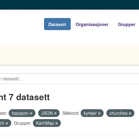
Datasett
Organisasjoner
Grupper
nt 7 datasett
ter:
topojson
JSON
Stikkord:
kyrkjer
churches
rch
Grupper:
Kart/Map