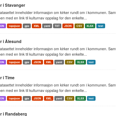
r i Stavanger
tasettet inneholder informasjon om kirker rundt om i kommunen. Samt 
 med en link til kulturnav oppslag for den enkelte...
SON
topojson
gpx
XML
yaml
TXT
JSON
CSV
XLSX
text
r i Ålesund
tasettet inneholder informasjon om kirker rundt om i kommunen. Samt 
 med en link til kulturnav oppslag for den enkelte...
SON
topojson
gpx
JSON
XML
yaml
CSV
XLSX
text
r i Time
tasettet inneholder informasjon om kirker rundt om i kommunen. Samt 
 med en link til kulturnav oppslag for den enkelte...
SON
topojson
gpx
JSON
XML
yaml
CSV
XLSX
text
er i Randaberg