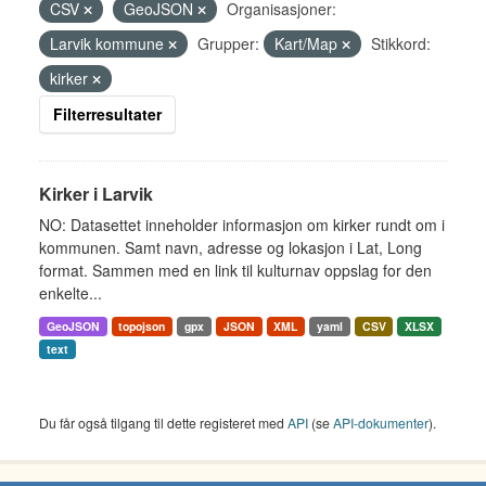
CSV
GeoJSON
Organisasjoner:
Larvik kommune
Grupper:
Kart/Map
Stikkord:
kirker
Filterresultater
Kirker i Larvik
NO: Datasettet inneholder informasjon om kirker rundt om i
kommunen. Samt navn, adresse og lokasjon i Lat, Long
format. Sammen med en link til kulturnav oppslag for den
enkelte...
GeoJSON
topojson
gpx
JSON
XML
yaml
CSV
XLSX
text
Du får også tilgang til dette registeret med
API
(se
API-dokumenter
).