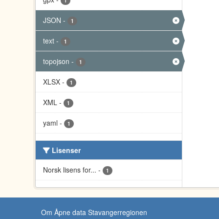
1
JSON
-
1
text
-
1
topojson
-
1
XLSX
-
1
XML
-
1
yaml
-
1
Lisenser
Norsk lisens for...
-
1
Om Åpne data Stavangerregionen