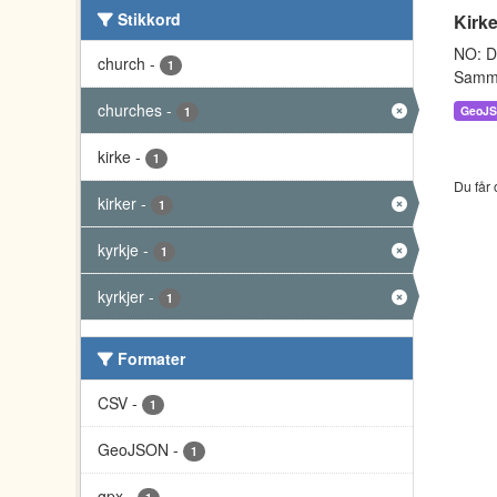
Stikkord
Kirke
NO: Da
church
-
1
Sammen
churches
-
GeoJ
1
kirke
-
1
Du får 
kirker
-
1
kyrkje
-
1
kyrkjer
-
1
Formater
CSV
-
1
GeoJSON
-
1
gpx
-