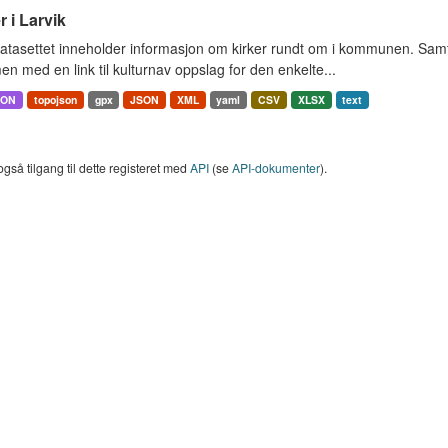
r i Larvik
tasettet inneholder informasjon om kirker rundt om i kommunen. Samt 
 med en link til kulturnav oppslag for den enkelte...
SON
topojson
gpx
JSON
XML
yaml
CSV
XLSX
text
også tilgang til dette registeret med
API
(se
API-dokumenter
).