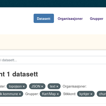
Datasett
Organisasjoner
Grupper
nt 1 datasett
ter:
topojson
JSON
text
Organisasjoner:
vik kommune
Grupper:
Kart/Map
Stikkord:
kyrkjer
chu