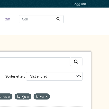
Logg inn
Om
Sorter etter
rches
kyrkje
kirker