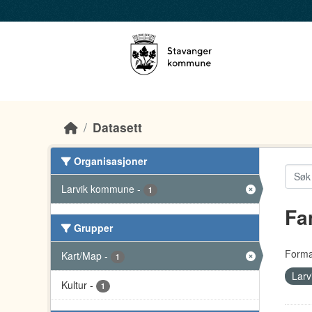
Skip to main content
Datasett
Organisasjoner
Larvik kommune
-
1
Fa
Grupper
Forma
Kart/Map
-
1
Lar
Kultur
-
1