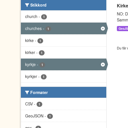
Stikkord
Kirke
NO: Da
church
-
1
Sammen
churches
-
GeoJ
1
kirke
-
1
Du får 
kirker
-
1
kyrkje
-
1
kyrkjer
-
1
Formater
CSV
-
1
GeoJSON
-
1
gpx
-