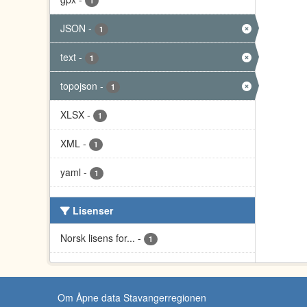
1
JSON
-
1
text
-
1
topojson
-
1
XLSX
-
1
XML
-
1
yaml
-
1
Lisenser
Norsk lisens for...
-
1
Om Åpne data Stavangerregionen