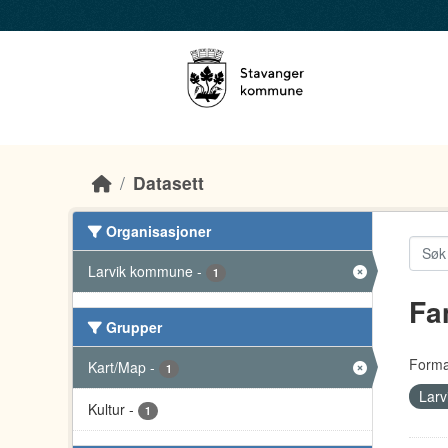
Skip to main content
Datasett
Organisasjoner
Larvik kommune
-
1
Fa
Grupper
Forma
Kart/Map
-
1
Lar
Kultur
-
1