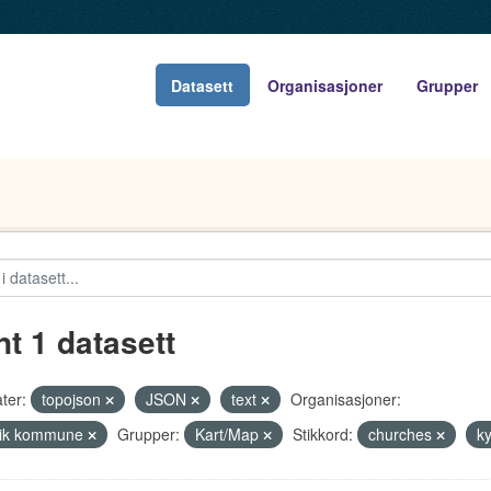
Datasett
Organisasjoner
Grupper
nt 1 datasett
ter:
topojson
JSON
text
Organisasjoner:
vik kommune
Grupper:
Kart/Map
Stikkord:
churches
k