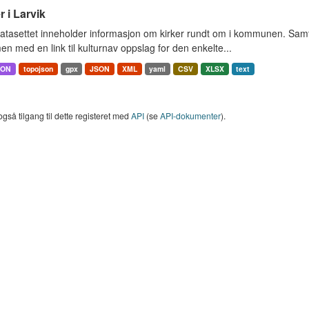
r i Larvik
tasettet inneholder informasjon om kirker rundt om i kommunen. Samt 
 med en link til kulturnav oppslag for den enkelte...
SON
topojson
gpx
JSON
XML
yaml
CSV
XLSX
text
også tilgang til dette registeret med
API
(se
API-dokumenter
).