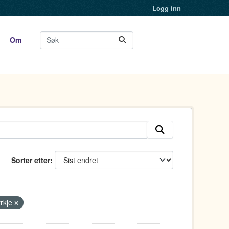
Logg inn
Om
Sorter etter
yrkje