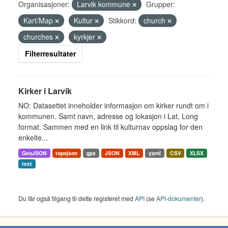
Organisasjoner:
Larvik kommune
Grupper:
Kart/Map
Kultur
Stikkord:
church
churches
kyrkjer
Filterresultater
Kirker i Larvik
NO: Datasettet inneholder informasjon om kirker rundt om i
kommunen. Samt navn, adresse og lokasjon i Lat, Long
format. Sammen med en link til kulturnav oppslag for den
enkelte...
GeoJSON
topojson
gpx
JSON
XML
yaml
CSV
XLSX
text
Du får også tilgang til dette registeret med
API
(se
API-dokumenter
).