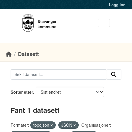
Skip to main content
Logg inn
Datasett
Sorter etter
Fant 1 datasett
Formater:
topojson
JSON
Organisasjoner: