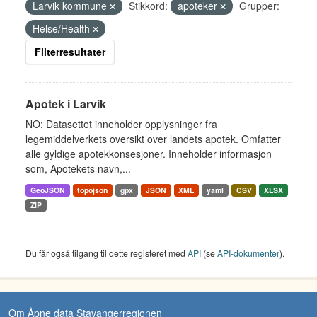
Larvik kommune
Stikkord:
apoteker
Grupper:
Helse/Health
Filterresultater
Apotek i Larvik
NO: Datasettet inneholder opplysninger fra
legemiddelverkets oversikt over landets apotek. Omfatter
alle gyldige apotekkonsesjoner. Inneholder informasjon
som, Apotekets navn,...
GeoJSON
topojson
gpx
JSON
XML
yaml
CSV
XLSX
ZIP
Du får også tilgang til dette registeret med
API
(se
API-dokumenter
).
Om Åpne data Stavangerregionen