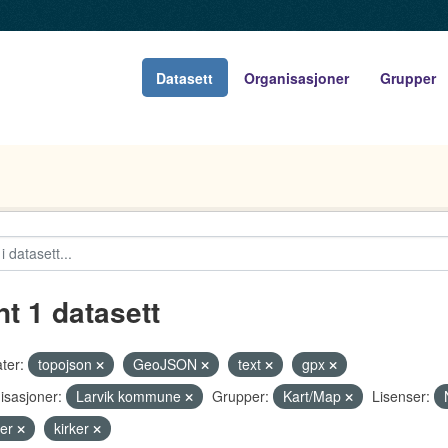
Datasett
Organisasjoner
Grupper
nt 1 datasett
ter:
topojson
GeoJSON
text
gpx
isasjoner:
Larvik kommune
Grupper:
Kart/Map
Lisenser:
jer
kirker