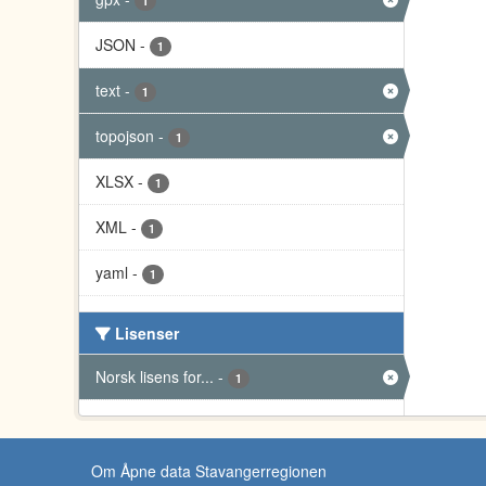
1
JSON
-
1
text
-
1
topojson
-
1
XLSX
-
1
XML
-
1
yaml
-
1
Lisenser
Norsk lisens for...
-
1
Om Åpne data Stavangerregionen