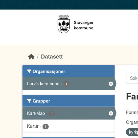
Skip to main content
Datasett
Organisasjoner
Larvik kommune
-
1
Fa
Grupper
Forma
Kart/Map
-
1
Organ
Kultur
-
1
kyrk