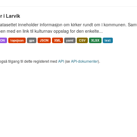
r i Larvik
tasettet inneholder informasjon om kirker rundt om i kommunen. Samt 
 med en link til kulturnav oppslag for den enkelte...
SON
topojson
gpx
JSON
XML
yaml
CSV
XLSX
text
også tilgang til dette registeret med
API
(se
API-dokumenter
).