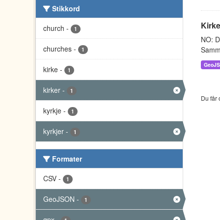
Stikkord
Kirke
church
-
1
NO: Da
churches
-
Sammen
1
GeoJ
kirke
-
1
kirker
-
1
Du får 
kyrkje
-
1
kyrkjer
-
1
Formater
CSV
-
1
GeoJSON
-
1
gpx
-