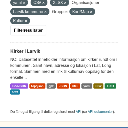
yaml
CSV
XLSX
Organisasjoner:
Larvik kommune
Grupper:
Kart/Map
Kultur
Filterresultater
Kirker i Larvik
NO: Datasettet inneholder informasjon om kirker rundt om i
kommunen. Samt navn, adresse og lokasjon i Lat, Long
format. Sammen med en link til kulturnav oppslag for den
enkelte...
GeoJSON
topojson
gpx
JSON
XML
yaml
CSV
XLSX
text
Du får også tilgang til dette registeret med
API
(se
API-dokumenter
).