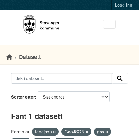
Skip to main content
Logg inn
Datasett
Sorter etter
Fant 1 datasett
Formater:
topojson
GeoJSON
gpx