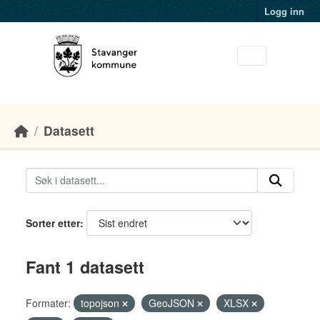
Skip to main content
Logg inn
Datasett
Sorter etter
Fant 1 datasett
Formater:
topojson
GeoJSON
XLSX