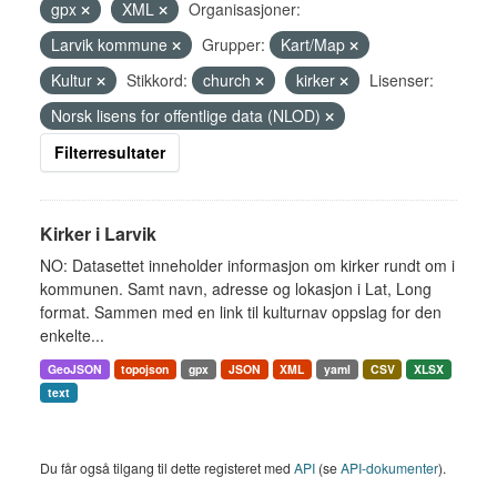
gpx
XML
Organisasjoner:
Larvik kommune
Grupper:
Kart/Map
Kultur
Stikkord:
church
kirker
Lisenser:
Norsk lisens for offentlige data (NLOD)
Filterresultater
Kirker i Larvik
NO: Datasettet inneholder informasjon om kirker rundt om i
kommunen. Samt navn, adresse og lokasjon i Lat, Long
format. Sammen med en link til kulturnav oppslag for den
enkelte...
GeoJSON
topojson
gpx
JSON
XML
yaml
CSV
XLSX
text
Du får også tilgang til dette registeret med
API
(se
API-dokumenter
).