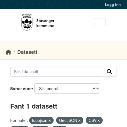
Skip to main content
Logg inn
Datasett
Sorter etter
Fant 1 datasett
Formater:
topojson
GeoJSON
CSV