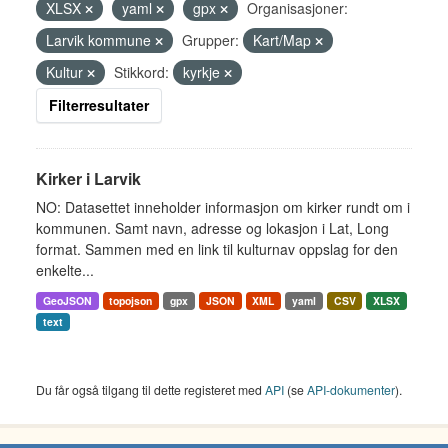
XLSX
yaml
gpx
Organisasjoner:
Larvik kommune
Grupper:
Kart/Map
Kultur
Stikkord:
kyrkje
Filterresultater
Kirker i Larvik
NO: Datasettet inneholder informasjon om kirker rundt om i
kommunen. Samt navn, adresse og lokasjon i Lat, Long
format. Sammen med en link til kulturnav oppslag for den
enkelte...
GeoJSON
topojson
gpx
JSON
XML
yaml
CSV
XLSX
text
Du får også tilgang til dette registeret med
API
(se
API-dokumenter
).