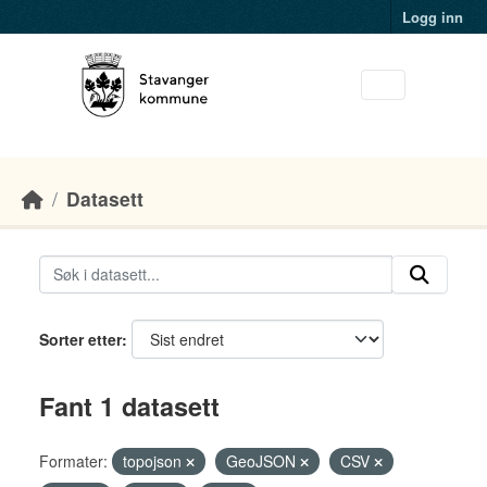
Skip to main content
Logg inn
Datasett
Sorter etter
Fant 1 datasett
Formater:
topojson
GeoJSON
CSV