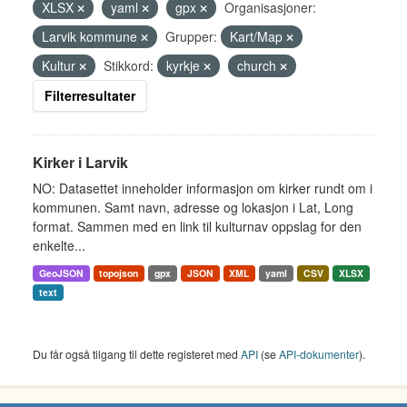
XLSX
yaml
gpx
Organisasjoner:
Larvik kommune
Grupper:
Kart/Map
Kultur
Stikkord:
kyrkje
church
Filterresultater
Kirker i Larvik
NO: Datasettet inneholder informasjon om kirker rundt om i
kommunen. Samt navn, adresse og lokasjon i Lat, Long
format. Sammen med en link til kulturnav oppslag for den
enkelte...
GeoJSON
topojson
gpx
JSON
XML
yaml
CSV
XLSX
text
Du får også tilgang til dette registeret med
API
(se
API-dokumenter
).