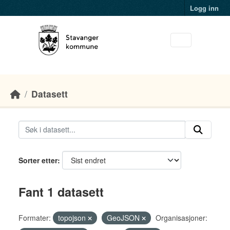
Skip to main content
Logg inn
Datasett
Sorter etter
Fant 1 datasett
Formater:
topojson
GeoJSON
Organisasjoner: