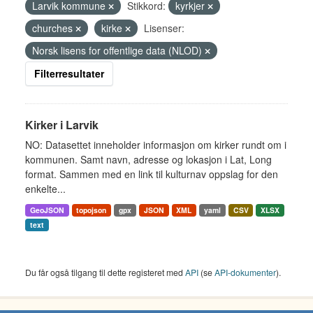
Larvik kommune
Stikkord:
kyrkjer
churches
kirke
Lisenser:
Norsk lisens for offentlige data (NLOD)
Filterresultater
Kirker i Larvik
NO: Datasettet inneholder informasjon om kirker rundt om i
kommunen. Samt navn, adresse og lokasjon i Lat, Long
format. Sammen med en link til kulturnav oppslag for den
enkelte...
GeoJSON
topojson
gpx
JSON
XML
yaml
CSV
XLSX
text
Du får også tilgang til dette registeret med
API
(se
API-dokumenter
).