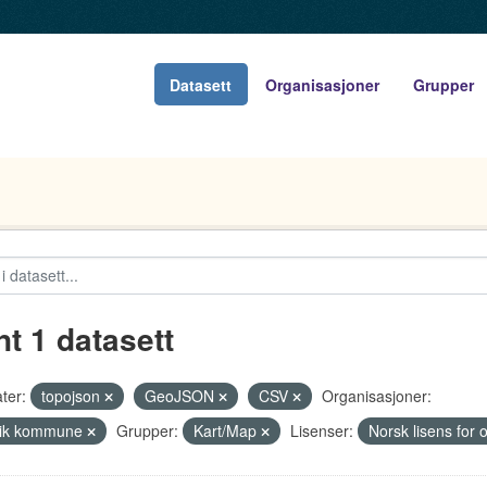
Datasett
Organisasjoner
Grupper
nt 1 datasett
ter:
topojson
GeoJSON
CSV
Organisasjoner:
vik kommune
Grupper:
Kart/Map
Lisenser:
Norsk lisens for 