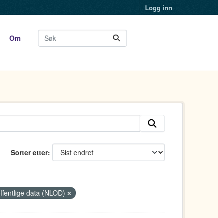
Logg inn
Om
Sorter etter
offentlige data (NLOD)