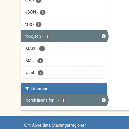
1
JSON
-
1
text
-
1
topojson
-
1
XLSX
-
1
XML
-
1
yaml
-
1
Lisenser
Norsk lisens for...
-
1
Om Åpne data Stavangerregionen