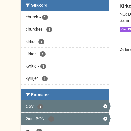
Stikkord
Kirke
NO: Da
church
-
1
Sammen
churches
-
GeoJ
1
kirke
-
1
Du får 
kirker
-
1
kyrkje
-
1
kyrkjer
-
1
Formater
CSV
-
1
GeoJSON
-
1
gpx
-