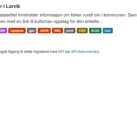
r i Larvik
tasettet inneholder informasjon om kirker rundt om i kommunen. Samt 
 med en link til kulturnav oppslag for den enkelte...
SON
topojson
gpx
JSON
XML
yaml
CSV
XLSX
text
også tilgang til dette registeret med
API
(se
API-dokumenter
).