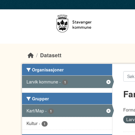
Skip to main content
Datasett
Organisasjoner
Larvik kommune
-
1
Fa
Grupper
Forma
Kart/Map
-
1
Lar
Kultur
-
1