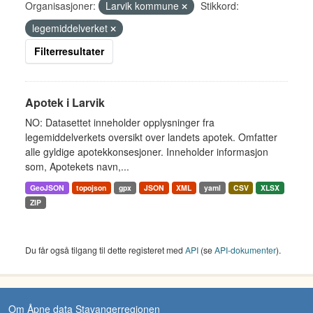
Organisasjoner:
Larvik kommune
Stikkord:
legemiddelverket
Filterresultater
Apotek i Larvik
NO: Datasettet inneholder opplysninger fra
legemiddelverkets oversikt over landets apotek. Omfatter
alle gyldige apotekkonsesjoner. Inneholder informasjon
som, Apotekets navn,...
GeoJSON
topojson
gpx
JSON
XML
yaml
CSV
XLSX
ZIP
Du får også tilgang til dette registeret med
API
(se
API-dokumenter
).
Om Åpne data Stavangerregionen