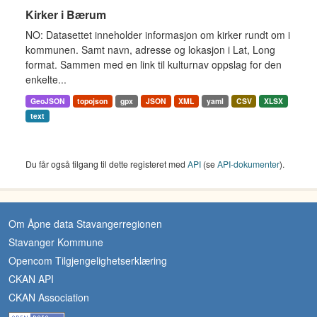
Kirker i Bærum
NO: Datasettet inneholder informasjon om kirker rundt om i
kommunen. Samt navn, adresse og lokasjon i Lat, Long
format. Sammen med en link til kulturnav oppslag for den
enkelte...
GeoJSON
topojson
gpx
JSON
XML
yaml
CSV
XLSX
text
Du får også tilgang til dette registeret med
API
(se
API-dokumenter
).
Om Åpne data Stavangerregionen
Stavanger Kommune
Opencom Tilgjengelighetserklæring
CKAN API
CKAN Association