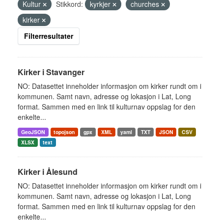
Kultur
Stikkord:
kyrkjer
churches
kirker
Filterresultater
Kirker i Stavanger
NO: Datasettet inneholder informasjon om kirker rundt om i
kommunen. Samt navn, adresse og lokasjon i Lat, Long
format. Sammen med en link til kulturnav oppslag for den
enkelte...
GeoJSON
topojson
gpx
XML
yaml
TXT
JSON
CSV
XLSX
text
Kirker i Ålesund
NO: Datasettet inneholder informasjon om kirker rundt om i
kommunen. Samt navn, adresse og lokasjon i Lat, Long
format. Sammen med en link til kulturnav oppslag for den
enkelte...