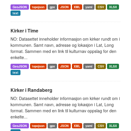
GeoJSON
topojson
gpx
JSON
XML
yaml
CSV
XLSX
text
Kirker i Time
NO: Datasettet inneholder informasjon om kirker rundt om i
kommunen. Samt navn, adresse og lokasjon i Lat, Long
format. Sammen med en link til kulturnav oppslag for den
enkelte...
GeoJSON
topojson
gpx
JSON
XML
yaml
CSV
XLSX
text
Kirker i Randaberg
NO: Datasettet inneholder informasjon om kirker rundt om i
kommunen. Samt navn, adresse og lokasjon i Lat, Long
format. Sammen med en link til kulturnav oppslag for den
enkelte...
GeoJSON
topojson
gpx
JSON
XML
yaml
CSV
XLSX