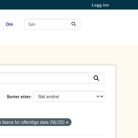
Logg inn
Om
Sorter etter
 lisens for offentlige data (NLOD)