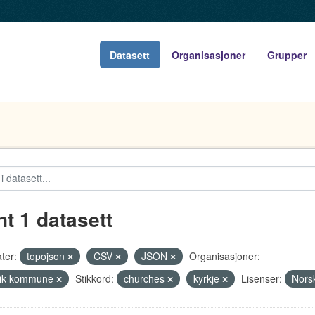
Datasett
Organisasjoner
Grupper
nt 1 datasett
ter:
topojson
CSV
JSON
Organisasjoner:
vik kommune
Stikkord:
churches
kyrkje
Lisenser:
Norsk