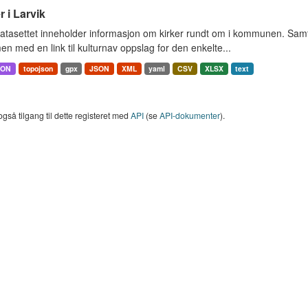
r i Larvik
tasettet inneholder informasjon om kirker rundt om i kommunen. Samt 
 med en link til kulturnav oppslag for den enkelte...
SON
topojson
gpx
JSON
XML
yaml
CSV
XLSX
text
også tilgang til dette registeret med
API
(se
API-dokumenter
).