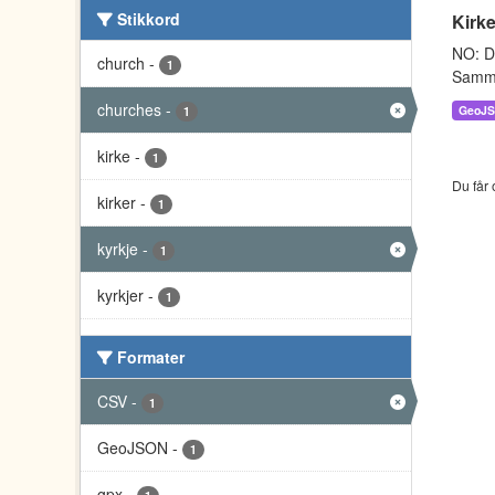
Stikkord
Kirke
NO: Da
church
-
1
Sammen
churches
-
GeoJ
1
kirke
-
1
Du får 
kirker
-
1
kyrkje
-
1
kyrkjer
-
1
Formater
CSV
-
1
GeoJSON
-
1
gpx
-