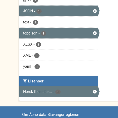
1
JSON
-
1
text
-
1
topojson
-
1
XLSX
-
1
XML
-
1
yaml
-
1
Lisenser
Norsk lisens for...
-
1
Om Åpne data Stavangerregionen