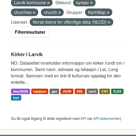
Larvik kommune
Stikkord:
kyrkjer
churches
church
Grupper:
Kart/Map
Lisenser:
Norsk lisens for offentlige data (NLOD)
Filterresultater
Kirker i Larvik
NO: Datasettet inneholder informasjon om kirker rundt om i
kommunen. Samt navn, adresse og lokasjon i Lat, Long
format. Sammen med en link til kulturnav oppslag for den
enkelte...
GeoJSON
topojson
gpx
JSON
XML
yaml
CSV
XLSX
text
Du får også tilgang til dette registeret med
API
(se
API-dokumenter
).