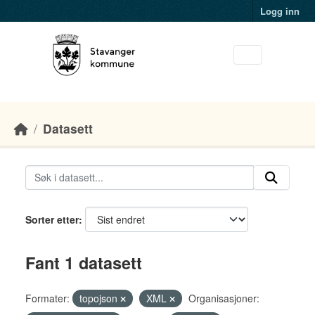
Skip to main content
Logg inn
Datasett
Sorter etter
Fant 1 datasett
Formater:
topojson
XML
Organisasjoner: