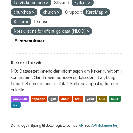
Larvik kommune
Stikkord:
kyrkjer
churches
church
Grupper:
Kart/Map
Kultur
Lisenser:
Norsk lisens for offentlige data (NLOD)
Filterresultater
Kirker i Larvik
NO: Datasettet inneholder informasjon om kirker rundt om i
kommunen. Samt navn, adresse og lokasjon i Lat, Long
format. Sammen med en link til kulturnav oppslag for den
enkelte...
GeoJSON
topojson
gpx
JSON
XML
yaml
CSV
XLSX
text
Du får også tilgang til dette registeret med
API
(se
API-dokumenter
).