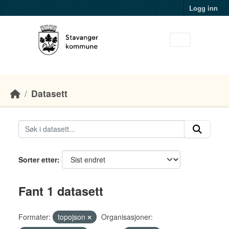
Skip to main content
Logg inn
Datasett
Sorter etter
Fant 1 datasett
Formater:
topojson
Organisasjoner: