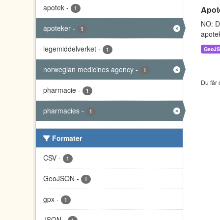
apotek
-
Apote
1
NO: Da
apoteker
-
1
apotek
legemiddelverket
-
GeoJ
1
norwegian medicines agency
-
1
Du får 
pharmacie
-
1
pharmacies
-
1
Formater
CSV
-
1
GeoJSON
-
1
gpx
-
1
JSON
-