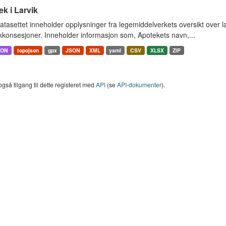
k i Larvik
tasettet inneholder opplysninger fra legemiddelverkets oversikt over l
konsesjoner. Inneholder informasjon som, Apotekets navn,...
SON
topojson
gpx
JSON
XML
yaml
CSV
XLSX
ZIP
også tilgang til dette registeret med
API
(se
API-dokumenter
).