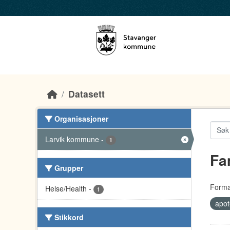
Skip to main content
Datasett
Organisasjoner
Larvik kommune
-
1
Fa
Grupper
Forma
Helse/Health
-
1
apo
Stikkord