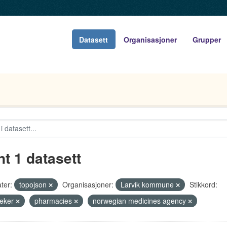
Datasett
Organisasjoner
Grupper
nt 1 datasett
ter:
topojson
Organisasjoner:
Larvik kommune
Stikkord:
teker
pharmacies
norwegian medicines agency