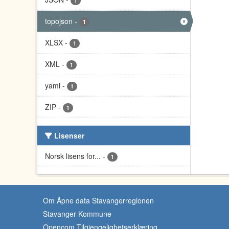
1
topojson
-
1
XLSX
-
1
XML
-
1
yaml
-
1
ZIP
-
1
Lisenser
Norsk lisens for...
-
1
Om Åpne data Stavangerregionen
Stavanger Kommune
Opencom Tilgjengelighetserklæring