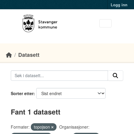
Skip to main content
Logg inn
Datasett
Sorter etter
Fant 1 datasett
Formater:
topojson
Organisasjoner: