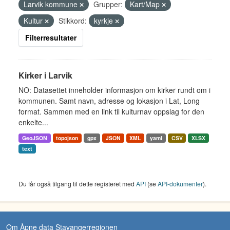
Larvik kommune
Grupper:
Kart/Map
Kultur
Stikkord:
kyrkje
Filterresultater
Kirker i Larvik
NO: Datasettet inneholder informasjon om kirker rundt om i
kommunen. Samt navn, adresse og lokasjon i Lat, Long
format. Sammen med en link til kulturnav oppslag for den
enkelte...
GeoJSON
topojson
gpx
JSON
XML
yaml
CSV
XLSX
text
Du får også tilgang til dette registeret med
API
(se
API-dokumenter
).
Om Åpne data Stavangerregionen