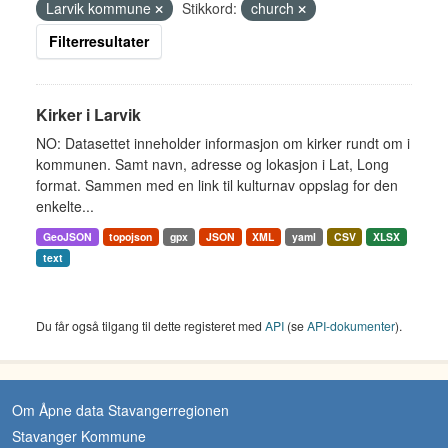
Larvik kommune
Stikkord:
church
Filterresultater
Kirker i Larvik
NO: Datasettet inneholder informasjon om kirker rundt om i
kommunen. Samt navn, adresse og lokasjon i Lat, Long
format. Sammen med en link til kulturnav oppslag for den
enkelte...
GeoJSON
topojson
gpx
JSON
XML
yaml
CSV
XLSX
text
Du får også tilgang til dette registeret med
API
(se
API-dokumenter
).
Om Åpne data Stavangerregionen
Stavanger Kommune