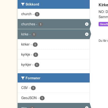
Stikkord
Kirke
NO: Da
church
-
1
Sammen
churches
-
GeoJ
1
kirke
-
1
Du får 
kirker
-
1
kyrkje
-
1
kyrkjer
-
1
Formater
CSV
-
1
GeoJSON
-
1
gpx
-