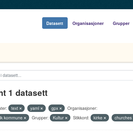
Datasett
Organisasjoner
Grupper
nt 1 datasett
ter:
text
yaml
gpx
Organisasjoner:
vik kommune
Grupper:
Kultur
Stikkord:
kirke
churches