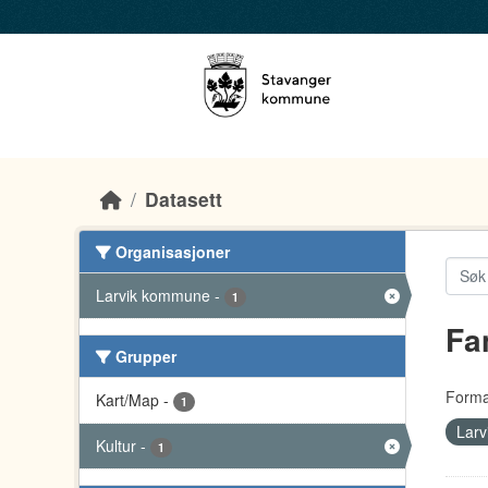
Skip to main content
Datasett
Organisasjoner
Larvik kommune
-
1
Fa
Grupper
Forma
Kart/Map
-
1
Lar
Kultur
-
1