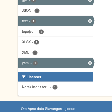
1
JSON
-
1
text
-
1
topojson
-
1
XLSX
-
1
XML
-
1
yaml
-
1
Lisenser
Norsk lisens for...
-
1
Om Åpne data Stavangerregionen