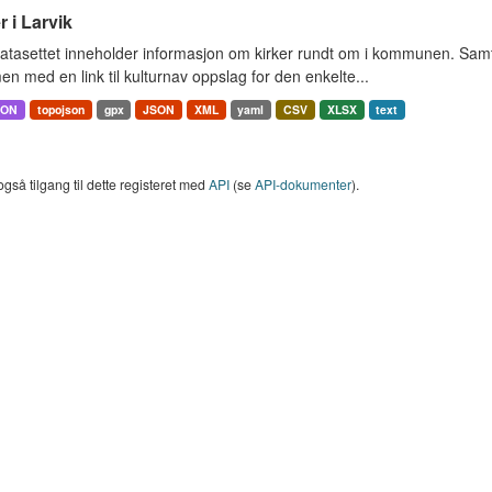
r i Larvik
tasettet inneholder informasjon om kirker rundt om i kommunen. Samt 
 med en link til kulturnav oppslag for den enkelte...
SON
topojson
gpx
JSON
XML
yaml
CSV
XLSX
text
også tilgang til dette registeret med
API
(se
API-dokumenter
).