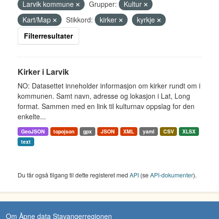
Larvik kommune
Grupper:
Kultur
Kart/Map
Stikkord:
kirker
kyrkje
Filterresultater
Kirker i Larvik
NO: Datasettet inneholder informasjon om kirker rundt om i
kommunen. Samt navn, adresse og lokasjon i Lat, Long
format. Sammen med en link til kulturnav oppslag for den
enkelte...
GeoJSON
topojson
gpx
JSON
XML
yaml
CSV
XLSX
text
Du får også tilgang til dette registeret med
API
(se
API-dokumenter
).
Om Åpne data Stavangerregionen