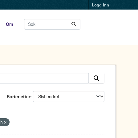
Logg inn
Om
Sorter etter
ch