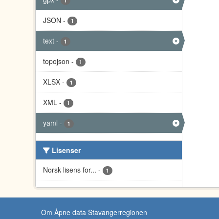
1
JSON
-
1
text
-
1
topojson
-
1
XLSX
-
1
XML
-
1
yaml
-
1
Lisenser
Norsk lisens for...
-
1
Om Åpne data Stavangerregionen