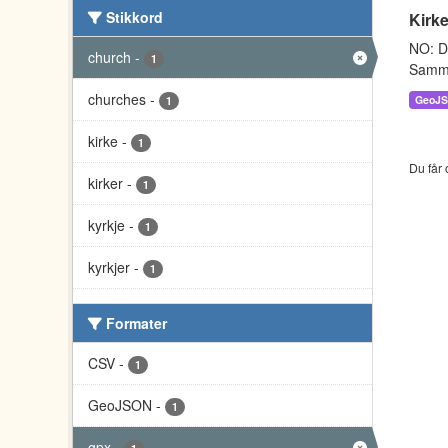
Stikkord
Kirke
NO: Da
church
-
1
Sammen
churches
-
GeoJ
1
kirke
-
1
Du får 
kirker
-
1
kyrkje
-
1
kyrkjer
-
1
Formater
CSV
-
1
GeoJSON
-
1
gpx
-