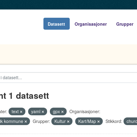
Datasett
Organisasjoner
Grupper
nt 1 datasett
ter:
text
yaml
gpx
Organisasjoner:
vik kommune
Grupper:
Kultur
Kart/Map
Stikkord:
chur