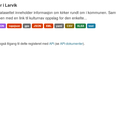
r i Larvik
tasettet inneholder informasjon om kirker rundt om i kommunen. Samt 
 med en link til kulturnav oppslag for den enkelte...
SON
topojson
gpx
JSON
XML
yaml
CSV
XLSX
text
også tilgang til dette registeret med
API
(se
API-dokumenter
).