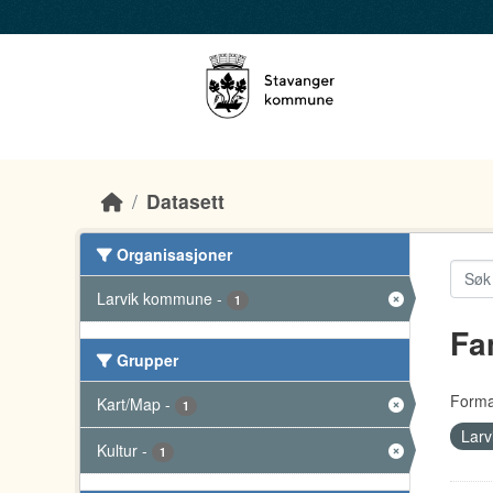
Skip to main content
Datasett
Organisasjoner
Larvik kommune
-
1
Fa
Grupper
Forma
Kart/Map
-
1
Lar
Kultur
-
1