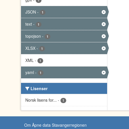
1
JSON
-
1
text
-
1
topojson
-
1
XLSX
-
1
XML
-
1
yaml
-
1
Lisenser
Norsk lisens for...
-
1
Om Åpne data Stavangerregionen