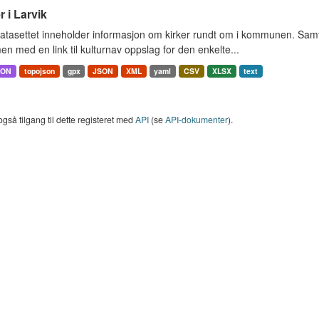
r i Larvik
tasettet inneholder informasjon om kirker rundt om i kommunen. Samt 
 med en link til kulturnav oppslag for den enkelte...
SON
topojson
gpx
JSON
XML
yaml
CSV
XLSX
text
også tilgang til dette registeret med
API
(se
API-dokumenter
).