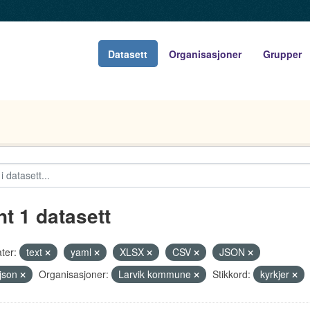
Datasett
Organisasjoner
Grupper
nt 1 datasett
ter:
text
yaml
XLSX
CSV
JSON
json
Organisasjoner:
Larvik kommune
Stikkord:
kyrkjer