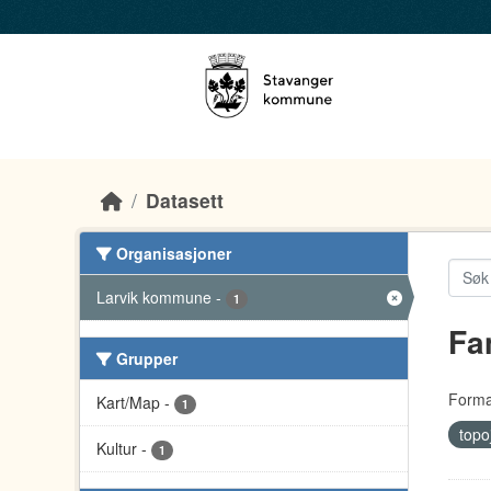
Skip to main content
Datasett
Organisasjoner
Larvik kommune
-
1
Fa
Grupper
Forma
Kart/Map
-
1
topo
Kultur
-
1