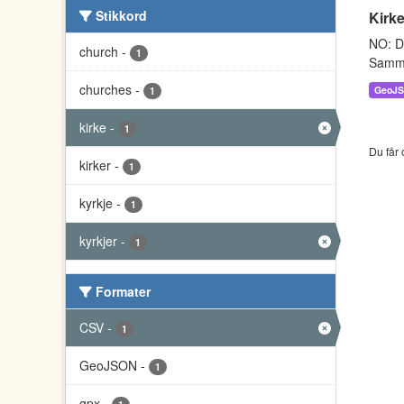
Stikkord
Kirke
NO: Da
church
-
1
Sammen
churches
-
GeoJ
1
kirke
-
1
Du får 
kirker
-
1
kyrkje
-
1
kyrkjer
-
1
Formater
CSV
-
1
GeoJSON
-
1
gpx
-