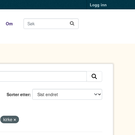
Logg inn
Om
Sorter etter
kirke