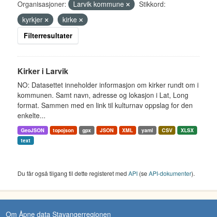
Organisasjoner:
Larvik kommune
Stikkord:
kyrkjer
kirke
Filterresultater
Kirker i Larvik
NO: Datasettet inneholder informasjon om kirker rundt om i
kommunen. Samt navn, adresse og lokasjon i Lat, Long
format. Sammen med en link til kulturnav oppslag for den
enkelte...
GeoJSON
topojson
gpx
JSON
XML
yaml
CSV
XLSX
text
Du får også tilgang til dette registeret med
API
(se
API-dokumenter
).
Om Åpne data Stavangerregionen