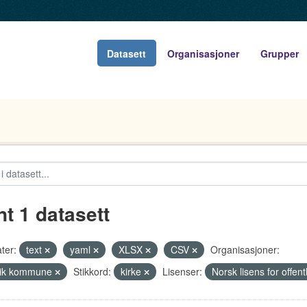
Datasett
Organisasjoner
Grupper
nt 1 datasett
ter:
text
yaml
XLSX
CSV
Organisasjoner:
vik kommune
Stikkord:
kirke
Lisenser:
Norsk lisens for offen