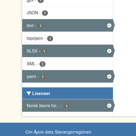
1
JSON
-
1
text
-
1
topojson
-
1
XLSX
-
1
XML
-
1
yaml
-
1
Lisenser
Norsk lisens for...
-
1
Om Åpne data Stavangerregionen