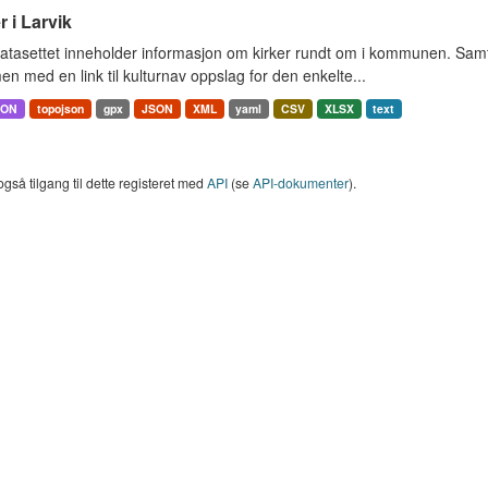
r i Larvik
tasettet inneholder informasjon om kirker rundt om i kommunen. Samt 
 med en link til kulturnav oppslag for den enkelte...
SON
topojson
gpx
JSON
XML
yaml
CSV
XLSX
text
også tilgang til dette registeret med
API
(se
API-dokumenter
).