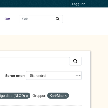
Logg inn
Om
Sorter etter
tlige data (NLOD)
Grupper:
Kart/Map