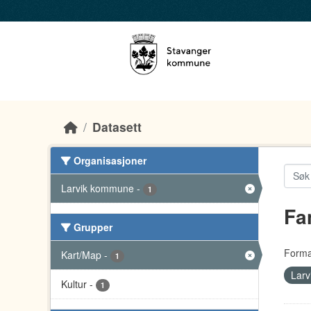
Skip to main content
Datasett
Organisasjoner
Larvik kommune
-
1
Fa
Grupper
Forma
Kart/Map
-
1
Lar
Kultur
-
1