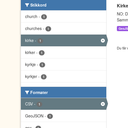
Stikkord
Kirke
NO: Da
church
-
1
Sammen
churches
-
GeoJ
1
kirke
-
1
Du får 
kirker
-
1
kyrkje
-
1
kyrkjer
-
1
Formater
CSV
-
1
GeoJSON
-
1
gpx
-