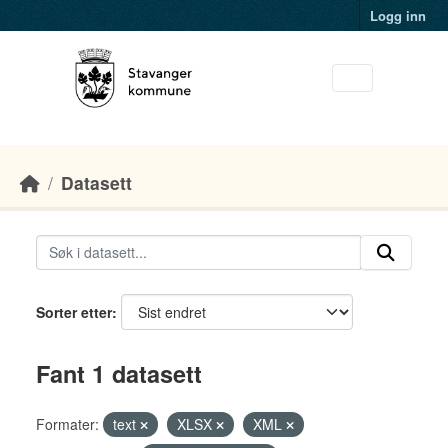
Skip to main content
Logg inn
Datasett
Sorter etter
Fant 1 datasett
Formater:
text
XLSX
XML