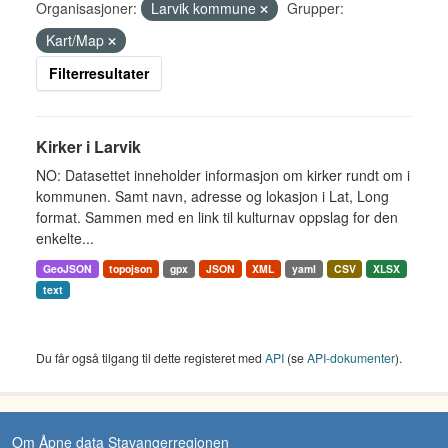
Organisasjoner:
Larvik kommune
Grupper:
Kart/Map
Filterresultater
Kirker i Larvik
NO: Datasettet inneholder informasjon om kirker rundt om i
kommunen. Samt navn, adresse og lokasjon i Lat, Long
format. Sammen med en link til kulturnav oppslag for den
enkelte...
GeoJSON
topojson
gpx
JSON
XML
yaml
CSV
XLSX
text
Du får også tilgang til dette registeret med
API
(se
API-dokumenter
).
Om Åpne data Stavangerregionen