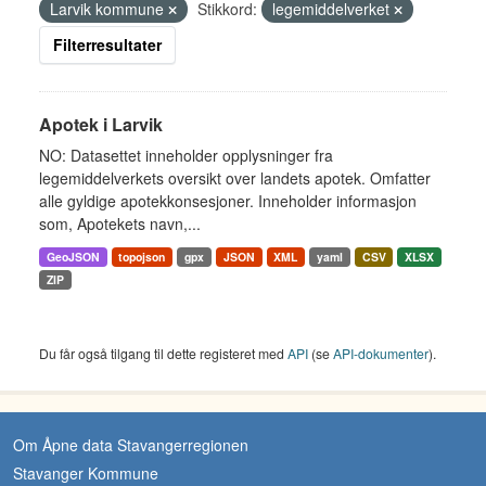
Larvik kommune
Stikkord:
legemiddelverket
Filterresultater
Apotek i Larvik
NO: Datasettet inneholder opplysninger fra
legemiddelverkets oversikt over landets apotek. Omfatter
alle gyldige apotekkonsesjoner. Inneholder informasjon
som, Apotekets navn,...
GeoJSON
topojson
gpx
JSON
XML
yaml
CSV
XLSX
ZIP
Du får også tilgang til dette registeret med
API
(se
API-dokumenter
).
Om Åpne data Stavangerregionen
Stavanger Kommune