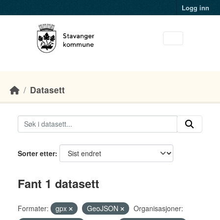
Skip to main content
Logg inn
Datasett
Sorter etter
Fant 1 datasett
Formater:
gpx
GeoJSON
Organisasjoner: