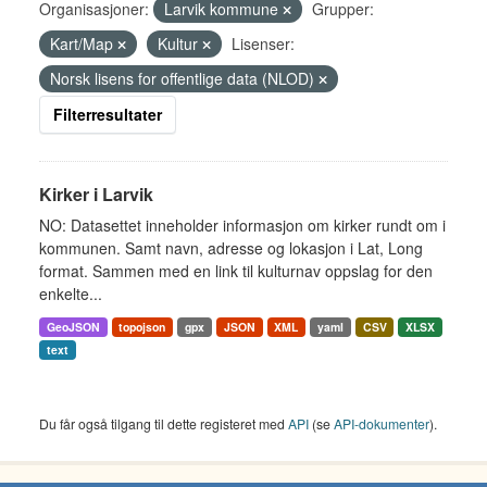
Organisasjoner:
Larvik kommune
Grupper:
Kart/Map
Kultur
Lisenser:
Norsk lisens for offentlige data (NLOD)
Filterresultater
Kirker i Larvik
NO: Datasettet inneholder informasjon om kirker rundt om i
kommunen. Samt navn, adresse og lokasjon i Lat, Long
format. Sammen med en link til kulturnav oppslag for den
enkelte...
GeoJSON
topojson
gpx
JSON
XML
yaml
CSV
XLSX
text
Du får også tilgang til dette registeret med
API
(se
API-dokumenter
).