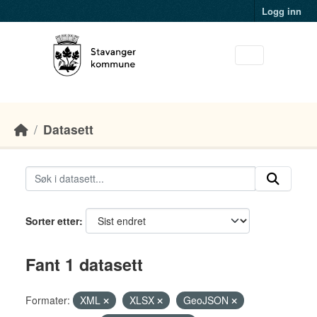
Skip to main content
Logg inn
Datasett
Sorter etter
Fant 1 datasett
Formater:
XML
XLSX
GeoJSON