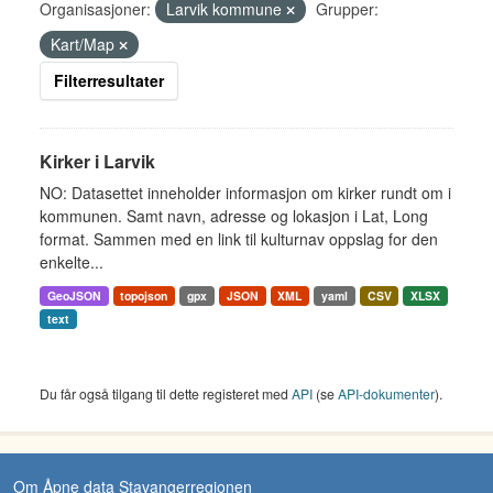
Organisasjoner:
Larvik kommune
Grupper:
Kart/Map
Filterresultater
Kirker i Larvik
NO: Datasettet inneholder informasjon om kirker rundt om i
kommunen. Samt navn, adresse og lokasjon i Lat, Long
format. Sammen med en link til kulturnav oppslag for den
enkelte...
GeoJSON
topojson
gpx
JSON
XML
yaml
CSV
XLSX
text
Du får også tilgang til dette registeret med
API
(se
API-dokumenter
).
Om Åpne data Stavangerregionen