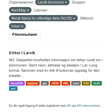
Organisasjoner:
Larvik kommune
Grupper:
Kart/Map
Lisenser:
Norsk lisens for offentlige data (NLOD)
Stikkord:
kirker
Filterresultater
Kirker i Larvik
NO: Datasettet inneholder informasjon om kirker rundt om i
kommunen. Samt navn, adresse og lokasjon i Lat, Long
format. Sammen med en link til kulturnav oppslag for den
enkelte...
GeoJSON
topojson
gpx
JSON
XML
yaml
CSV
XLSX
text
Du får også tilgang til dette registeret med
API
(se
API-dokumenter
).