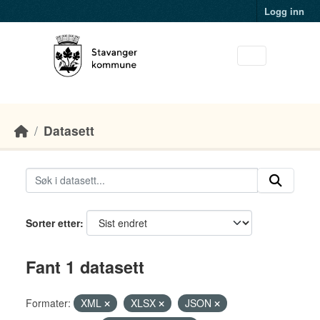
Skip to main content
Logg inn
Datasett
Sorter etter
Fant 1 datasett
Formater:
XML
XLSX
JSON