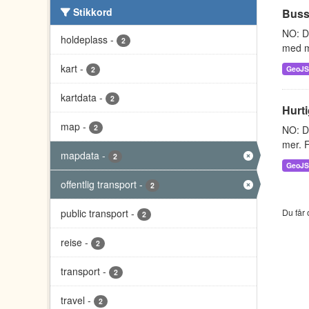
Stikkord
Buss
NO: D
holdeplass
-
2
med m
kart
-
GeoJ
2
kartdata
-
2
Hurti
map
-
2
NO: Da
mer. F
mapdata
-
2
GeoJ
offentlig transport
-
2
public transport
-
Du får 
2
reise
-
2
transport
-
2
travel
-
2