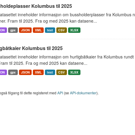
holdeplasser Kolumbus til 2025
atasettet inneholder informasjon om bussholderplasser fra Kolumbus r
er. Fram til 2025. Fra og med 2025 kan dataene...
SON
gpx
JSON
XML
text
CSV
XLSX
gbåtkaier Kolumbus til 2025
tasettet inneholder informasjon om hurtigbåtkaier fra Kolumbus rundt
ram til 2025. Fra og med 2025 kan dataene...
SON
gpx
JSON
XML
text
CSV
XLSX
også tilgang til dette registeret med
API
(se
API-dokumenter
).