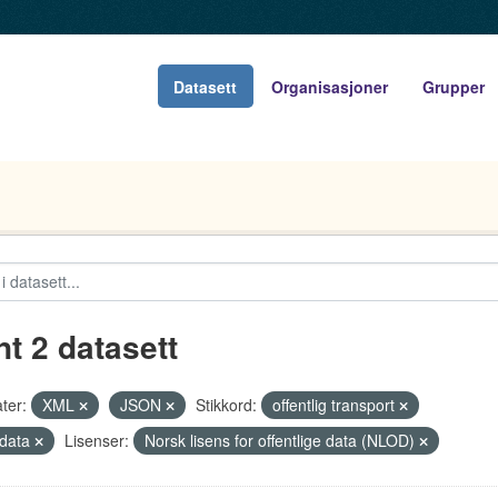
Datasett
Organisasjoner
Grupper
nt 2 datasett
ter:
XML
JSON
Stikkord:
offentlig transport
data
Lisenser:
Norsk lisens for offentlige data (NLOD)