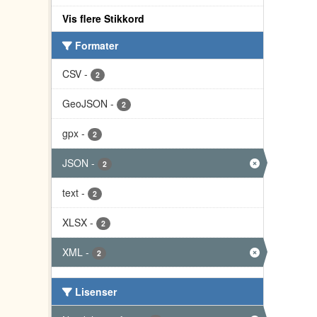
Vis flere Stikkord
Formater
CSV
-
2
GeoJSON
-
2
gpx
-
2
JSON
-
2
text
-
2
XLSX
-
2
XML
-
2
Lisenser