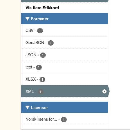
Vis flere Stikkord
Formater
CSV
-
1
GeoJSON
-
1
JSON
-
1
text
-
1
XLSX
-
1
XML
-
1
Lisenser
Norsk lisens for...
-
1