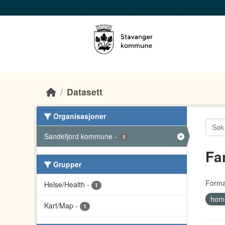
Skip to main content
Datasett
Organisasjoner
Sandefjord kommune
-
1
Fa
Grupper
Forma
Helse/Health
-
1
home
Kart/Map
-
1