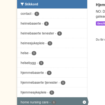
Stikkord
Hjem
NO: D
contact
-
1
gatead
heimebaserte
-
GeoJ
1
heimebaserte tenester
-
1
Du får 
heimesjukepleie
-
1
helse
-
1
helsebygg
-
1
hjemmebaserte
-
1
hjemmebaserte tjenester
-
1
hjemmesykepleie
-
1
home nursing care
-
1