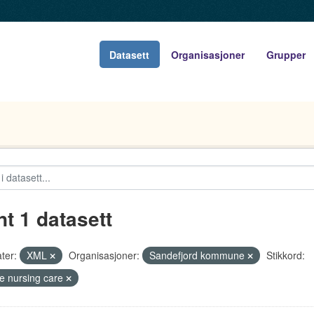
Datasett
Organisasjoner
Grupper
nt 1 datasett
ter:
XML
Organisasjoner:
Sandefjord kommune
Stikkord:
 nursing care