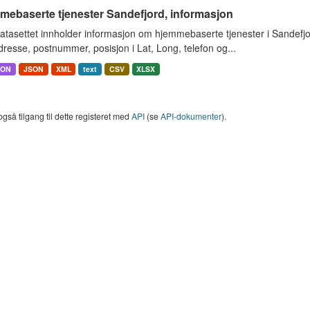
mebaserte tjenester Sandefjord, informasjon
atasettet innholder informasjon om hjemmebaserte tjenester i Sandef
resse, postnummer, posisjon i Lat, Long, telefon og...
SON
JSON
XML
text
CSV
XLSX
også tilgang til dette registeret med
API
(se
API-dokumenter
).