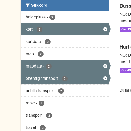
Stikkord
Buss
NO: D
holdeplass
-
2
med m
kart
-
GeoJ
2
kartdata
-
2
Hurti
map
-
2
NO: Da
mer. F
mapdata
-
2
GeoJ
offentlig transport
-
2
public transport
-
Du får 
2
reise
-
2
transport
-
2
travel
-
2