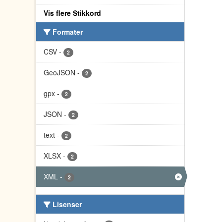
Vis flere Stikkord
Formater
CSV
-
2
GeoJSON
-
2
gpx
-
2
JSON
-
2
text
-
2
XLSX
-
2
XML
-
2
Lisenser