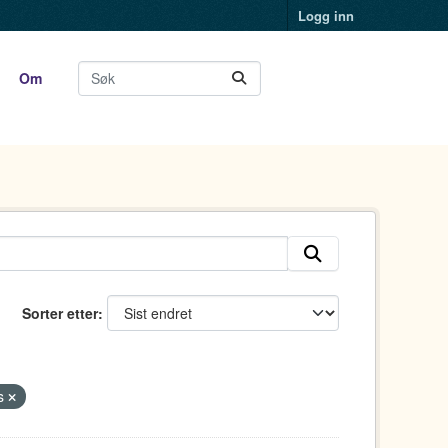
Logg inn
Om
Sorter etter
s