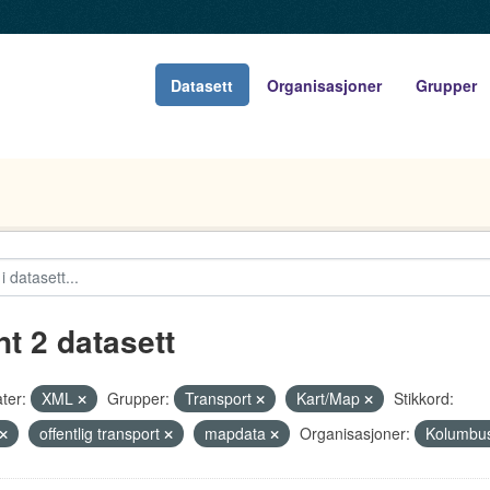
Datasett
Organisasjoner
Grupper
nt 2 datasett
ter:
XML
Grupper:
Transport
Kart/Map
Stikkord:
offentlig transport
mapdata
Organisasjoner:
Kolumbu