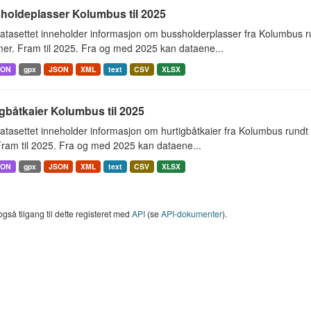
holdeplasser Kolumbus til 2025
atasettet inneholder informasjon om bussholderplasser fra Kolumbus r
er. Fram til 2025. Fra og med 2025 kan dataene...
SON
gpx
JSON
XML
text
CSV
XLSX
gbåtkaier Kolumbus til 2025
tasettet inneholder informasjon om hurtigbåtkaier fra Kolumbus rundt
ram til 2025. Fra og med 2025 kan dataene...
SON
gpx
JSON
XML
text
CSV
XLSX
også tilgang til dette registeret med
API
(se
API-dokumenter
).