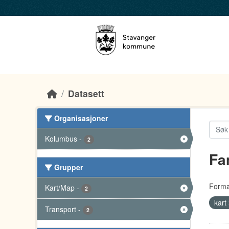
Skip to main content
Datasett
Organisasjoner
Kolumbus
-
2
Fa
Grupper
Forma
Kart/Map
-
2
kart
Transport
-
2