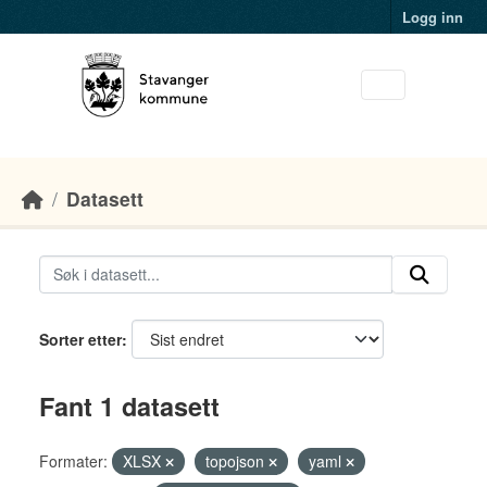
Skip to main content
Logg inn
Datasett
Sorter etter
Fant 1 datasett
Formater:
XLSX
topojson
yaml