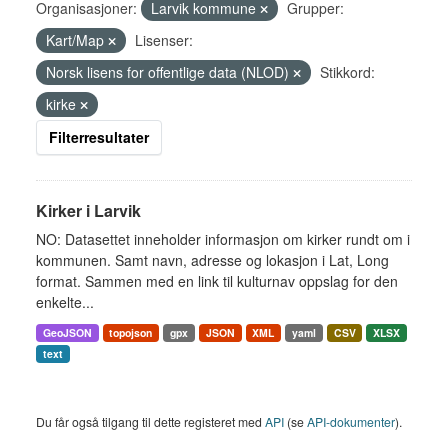
Organisasjoner:
Larvik kommune
Grupper:
Kart/Map
Lisenser:
Norsk lisens for offentlige data (NLOD)
Stikkord:
kirke
Filterresultater
Kirker i Larvik
NO: Datasettet inneholder informasjon om kirker rundt om i
kommunen. Samt navn, adresse og lokasjon i Lat, Long
format. Sammen med en link til kulturnav oppslag for den
enkelte...
GeoJSON
topojson
gpx
JSON
XML
yaml
CSV
XLSX
text
Du får også tilgang til dette registeret med
API
(se
API-dokumenter
).